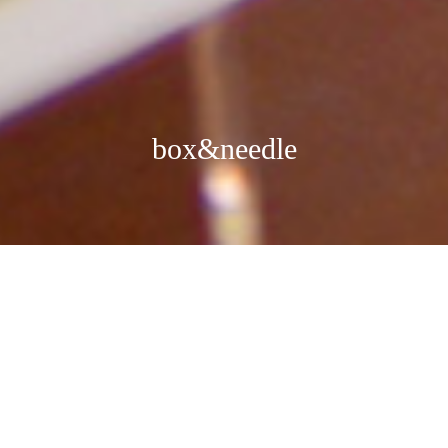
box&needle
ブログ
SNS更新してい
さらに使いやす
気持